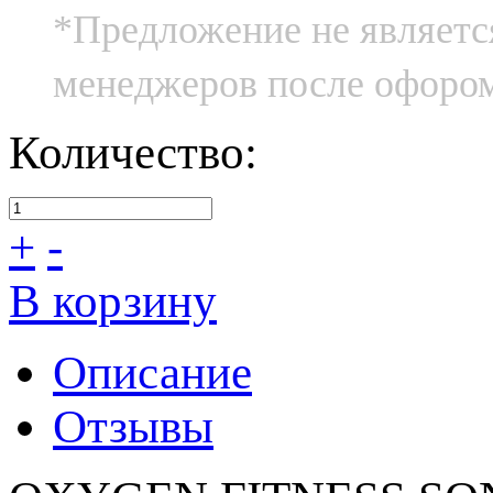
*Предложение не являетс
менеджеров после офором
Количество:
+
-
В корзину
Описание
Отзывы